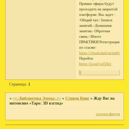
Прямые эфиры будут
проходить на закрытой
платформе. Вас ждет :
-Общий чат.- Записи
занятий.- Домашние
занятия.- Обратная
связь.- Много
ПРАКТИКИ Регистрация
по ссылке:
https://cloud.mail.ru/public/
Перейти
https://is.gd/yaTZk1
0
Страница:
1
»
~<.:Библиотека Эммы:.>~
»
Стивен Кинг
»
Жду Вас на
интенсиве «Таро: 3D взгляд»
создать форум