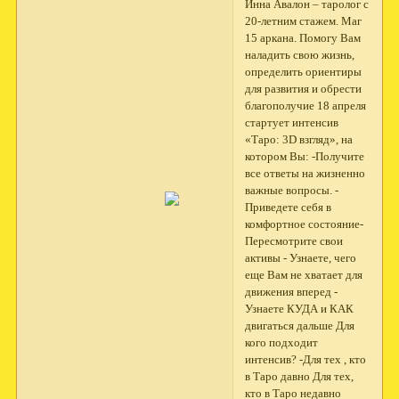
Инна Авалон – таролог с
20-летним стажем. Маг
15 аркана. Помогу Вам
наладить свою жизнь,
определить ориентиры
для развития и обрести
благополучие 18 апреля
стартует интенсив
«Таро: 3D взгляд», на
котором Вы: -Получите
все ответы на жизненно
важные вопросы. -
Приведете себя в
комфортное состояние-
Пересмотрите свои
активы - Узнаете, чего
еще Вам не хватает для
движения вперед -
Узнаете КУДА и КАК
двигаться дальше Для
кого подходит
интенсив? -Для тех , кто
в Таро давно Для тех,
кто в Таро недавно