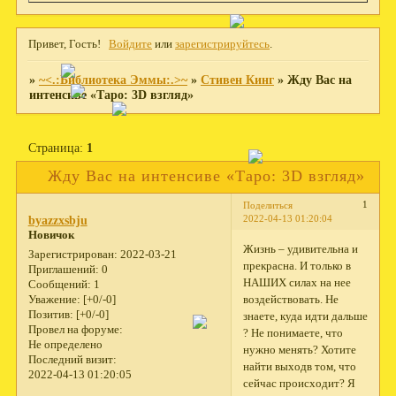
Привет, Гость!
Войдите
или
зарегистрируйтесь
.
»
~<.:Библиотека Эммы:.>~
»
Стивен Кинг
»
Жду Вас на
интенсиве «Таро: 3D взгляд»
Страница:
1
Жду Вас на интенсиве «Таро: 3D взгляд»
1
Поделиться
2022-04-13 01:20:04
byazzxsbju
Новичок
Жизнь – удивительна и
Зарегистрирован
: 2022-03-21
прекрасна. И только в
Приглашений:
0
НАШИХ силах на нее
Сообщений:
1
воздействовать. Не
Уважение:
[+0/-0]
Позитив:
[+0/-0]
знаете, куда идти дальше
Провел на форуме:
? Не понимаете, что
Не определено
нужно менять? Хотите
Последний визит:
найти выходв том, что
2022-04-13 01:20:05
сейчас происходит? Я