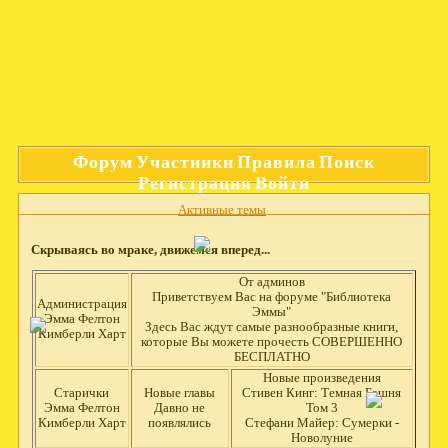
Форум
Участники
Правила
Поиск
Регистрация
Войти
Активные темы
Скрываясь во мраке, движемся вперед...
От админов
Приветствуем Вас на форуме "Библиотека
Администрация
Эммы"
Эмма Фелтон
Здесь Вас ждут самые разнообразные книги,
Кимберли Харт
которые Вы можете прочесть СОВЕРШЕННО
БЕСПЛАТНО
Новые произведения
Старички
Новые главы
Стивен Кинг: Темная Башня
Эмма Фелтон
Давно не
Том 3
Кимберли Харт
появлялись
Стефани Майер: Сумерки -
Новолуние