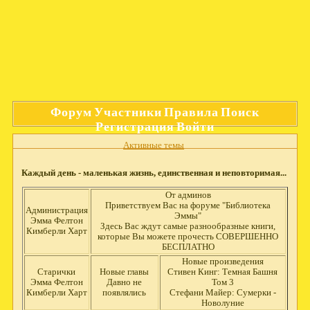
Форум
Участники
Правила
Поиск
Регистрация
Войти
Активные темы
Каждый день - маленькая жизнь, единственная и неповторимая...
От админов
Приветствуем Вас на форуме "Библиотека
Администрация
Эммы"
Эмма Фелтон
Здесь Вас ждут самые разнообразные книги,
Кимберли Харт
которые Вы можете прочесть СОВЕРШЕННО
БЕСПЛАТНО
Новые произведения
Старички
Новые главы
Стивен Кинг: Темная Башня
Эмма Фелтон
Давно не
Том 3
Кимберли Харт
появлялись
Стефани Майер: Сумерки -
Новолуние