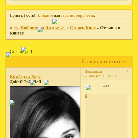
Привет, Гость!
Войдите
или
зарегистрируйтесь
.
»
~<.:Библиотека Эммы:.>~
»
Стивен Кинг
»
Отзывы о
книгах
Страница:
1
Отзывы о книгах
1
Поделиться
2010-03-21 19:19:13
Кимберли Харт
ДиКаЯ ОрХиДеЯ
***
0